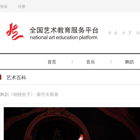
登录
注册
首页
音乐
舞蹈
艺术百科
舞剧《胡桃夹子》-柴可夫斯基